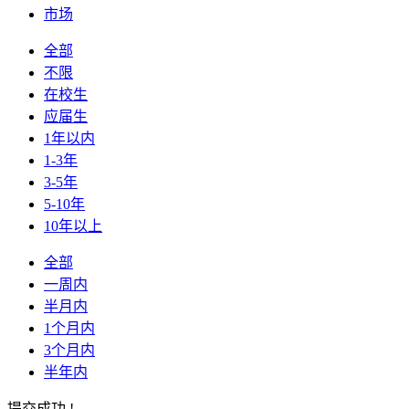
市场
全部
不限
在校生
应届生
1年以内
1-3年
3-5年
5-10年
10年以上
全部
一周内
半月内
1个月内
3个月内
半年内
提交成功 !