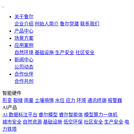
关于鲁尔
企业介绍
创始人简介
鲁尔党建
联系我们
产品中心
场景方案
应用案例
自然环境
基础设施
生产安全
社区安全
新闻中心
公司动态
合作伙伴
合作共创
智能硬件
形变
裂缝
雨量
土壤墒情
水位
应力
环境
通讯终端
报警器
AI产品
AI 数据标注平台
睿尔模型
睿尔智能体
模型算力一体机
城市安全
自然资源
基础设施
低空环保
社区安全
生产安全
电
力铁塔