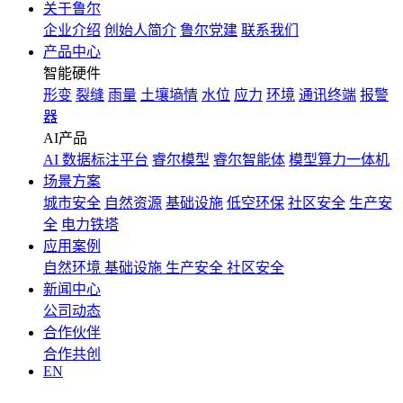
关于鲁尔
企业介绍
创始人简介
鲁尔党建
联系我们
产品中心
智能硬件
形变
裂缝
雨量
土壤墒情
水位
应力
环境
通讯终端
报警
器
AI产品
AI 数据标注平台
睿尔模型
睿尔智能体
模型算力一体机
场景方案
城市安全
自然资源
基础设施
低空环保
社区安全
生产安
全
电力铁塔
应用案例
自然环境
基础设施
生产安全
社区安全
新闻中心
公司动态
合作伙伴
合作共创
EN