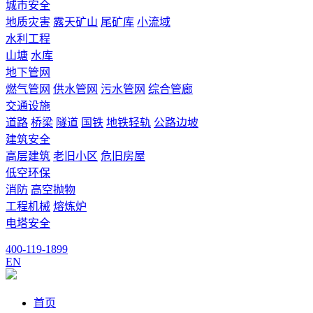
城市安全
地质灾害
露天矿山
尾矿库
小流域
水利工程
山塘
水库
地下管网
燃气管网
供水管网
污水管网
综合管廊
交通设施
道路
桥梁
隧道
国铁
地铁轻轨
公路边坡
建筑安全
高层建筑
老旧小区
危旧房屋
低空环保
消防
高空抛物
工程机械
熔炼炉
电塔安全
400-119-1899
EN
首页