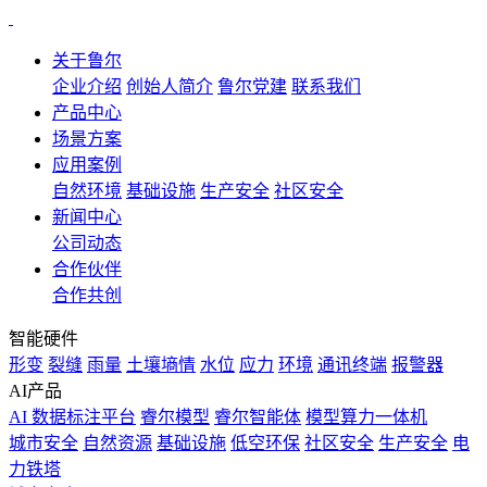
关于鲁尔
企业介绍
创始人简介
鲁尔党建
联系我们
产品中心
场景方案
应用案例
自然环境
基础设施
生产安全
社区安全
新闻中心
公司动态
合作伙伴
合作共创
智能硬件
形变
裂缝
雨量
土壤墒情
水位
应力
环境
通讯终端
报警器
AI产品
AI 数据标注平台
睿尔模型
睿尔智能体
模型算力一体机
城市安全
自然资源
基础设施
低空环保
社区安全
生产安全
电
力铁塔