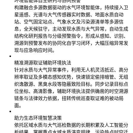
环境智能体自主研判与协同预警
构建融合多源数据驱动的水气环境智能体，持续接入卫
星遥感、光谱与大气传感器实时数据、地面水质自动
站、空气固定站点、气象水文及污染源清单等多源信
息，全天候驻守，主动发现水质与大气异常，自动生成
结构化研判报告与分级预警指令，形成从感知、识别、
溯源到预警发布的协同化自学习闭环，大幅压缩异常发
现与应急响应时间。
精准溯源取证辅助环境执法
针对水质与大气异常事件，利用无人机灵活抵近、高分
辨率取证及多模态感知优势，快速锁定偷排暗管、无组
织逸散源、黑臭水段等隐蔽致险目标。同步记录目标点
位坐标、高清影像，辅助环境执法提供确凿的时空溯源
链条与法律效力依据，扭转传统巡查取证难的被动局
面。
助力生态环境智慧决策
依托区域水质与大气巡检数据的长期积累及人工智能分
析结果，掌握重点水域水质演变规律、污染热点时空迁