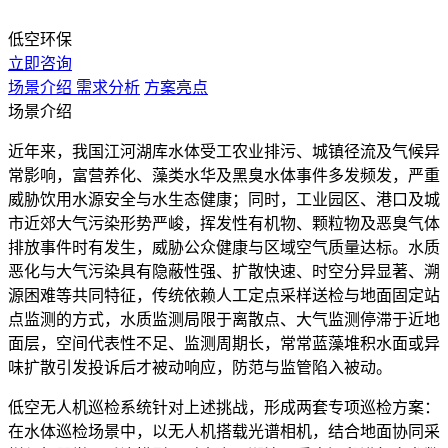
低空环保
立即咨询
场景介绍
需求分析
方案亮点
场景介绍
近年来，我国江河湖库水体受工农业排污、城镇径流及气候异
常影响，富营养化、藻类水华及黑臭水体事件多发频发，严重
威胁饮用水源安全与水生态健康；同时，工业园区、港口及城
市近郊大气污染形势严峻，挥发性有机物、颗粒物及恶臭气体
排放事件时有发生，威胁公众健康与区域空气质量达标。水质
恶化与大气污染具有隐蔽性强、扩散快速、时空分异显著、溯
源困难等共同特征，传统依赖人工定点采样送检与地面固定站
点监测的方式，水质监测局限于离散点、大气监测停滞于近地
面层，空间代表性不足、监测周期长，常常蓝藻堆积水面或异
味扩散引发投诉后才被动响应，防范与监管陷入被动。
低空无人机巡检系统针对上述挑战，形成两套专项巡检方案：
在水体巡检场景中，以无人机搭载光谱相机，结合地面协同采