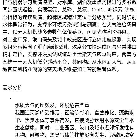
样与机器学习反演模型，对水库、湖泊及重点河段进行多参数
同步面状巡检，实现氨氮、总磷、总氮、COD、叶绿素a等核
心指标的连续反演、超标区域精准定位与分级预警，同时识别
水体异常行为，支撑水环境污染识别与溯源；在大气巡检场景
中，以无人机搭载多参数气体传感器、可见光/热红外相机，
对工业厂界、港口码头及城市敏感区进行立体走航探测，实现
多组分污染因子垂直廓线探测、浓度分布快速成图与异常排口
精准定位，支撑环境执法取证与重污染天气应急响应。两套方
案统一于无人机低空遥感平台，共同构建从水体到大气、从面
域普查到精准溯源的空天地多维感知与智能监管体系。
需求分析
水质大气问题频发，环境危害严重
我国江河湖库受排污、径流等影响，富营养化、藻类水
华、黑臭水体等事件高发，直接威胁饮用水源安全与水
生态健康。同时，工业园区、港口及城市近郊挥发性有
机物、颗粒物、恶臭气体等排放屡有发生，导致区域空