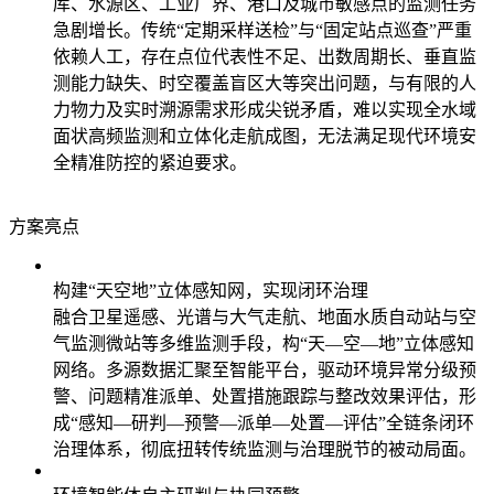
库、水源区、工业厂界、港口及城市敏感点的监测任务
急剧增长。传统“定期采样送检”与“固定站点巡查”严重
依赖人工，存在点位代表性不足、出数周期长、垂直监
测能力缺失、时空覆盖盲区大等突出问题，与有限的人
力物力及实时溯源需求形成尖锐矛盾，难以实现全水域
面状高频监测和立体化走航成图，无法满足现代环境安
全精准防控的紧迫要求。
方案亮点
构建“天空地”立体感知网，实现闭环治理
融合卫星遥感、光谱与大气走航、地面水质自动站与空
气监测微站等多维监测手段，构“天—空—地”立体感知
网络。多源数据汇聚至智能平台，驱动环境异常分级预
警、问题精准派单、处置措施跟踪与整改效果评估，形
成“感知—研判—预警—派单—处置—评估”全链条闭环
治理体系，彻底扭转传统监测与治理脱节的被动局面。