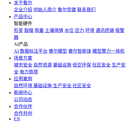
关于鲁尔
企业介绍
创始人简介
鲁尔党建
联系我们
产品中心
智能硬件
形变
裂缝
雨量
土壤墒情
水位
应力
环境
通讯终端
报警
器
AI产品
AI 数据标注平台
睿尔模型
睿尔智能体
模型算力一体机
场景方案
城市安全
自然资源
基础设施
低空环保
社区安全
生产安
全
电力铁塔
应用案例
自然环境
基础设施
生产安全
社区安全
新闻中心
公司动态
合作伙伴
合作共创
EN