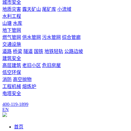
城市安全
地质灾害
露天矿山
尾矿库
小流域
水利工程
山塘
水库
地下管网
燃气管网
供水管网
污水管网
综合管廊
交通设施
道路
桥梁
隧道
国铁
地铁轻轨
公路边坡
建筑安全
高层建筑
老旧小区
危旧房屋
低空环保
消防
高空抛物
工程机械
熔炼炉
电塔安全
400-119-1899
EN
首页