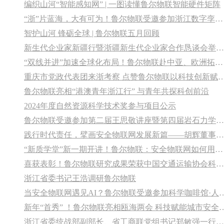
编织山河“智能感知网” | 一图读懂鲁尔物联智能硬件矩阵
“浙”片蓝海，大有可为！鲁尔物联受邀参加浙江数字孪生水利产业技术联盟第二次技术交流会
智护山河 锋砺全球 | 鲁尔物联五月回顾
新生代企业家新疆行暨浙疆新生代企业家合作恳谈会举办 鲁尔物联随团赴新疆投资考察并作专题分享
“双线并进”加速全球化布局！鲁尔物联赴中亚、欧洲拓展智慧安全新空间
重庆市党政代表团来浙考察 点赞鲁尔物联以科技
鲁尔物联亮相“港澳青年浙江行” 与青年共探科创前沿
2024年度自然资源科学技术奖参与项目公示
鲁尔物联受邀参加第二届王思敬讲座暨第四届岩石力学与工程地质绍兴国际研讨会
践行时代责任，擘画安全物联网发展新篇——胡辉董事长在中央社会主义学院学习心得
“新质学堂”新一期开讲！鲁尔物联：安全物联网如何用科技为城市编织“安全守护网”
喜获表彰！鲁尔物联研究成果荣获中国交通运输协会科学技术奖
浙江省委书记王浩调研鲁尔物联
当安全物联网遇见AI？鲁尔物联受邀参加科学咖啡馆
新年“首秀” ！鲁尔物联亮相瓯海两会
浙江省委统战部副部长、省工商联党组书记郑敏强一行调研鲁尔物联 寄语新春新希望