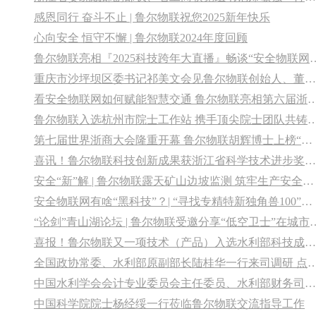
感恩同行 奋斗不止 | 鲁尔物联祝您2025新年快乐
心向安全 恒守不懈 | 鲁尔物联2024年度回顾
鲁尔物联亮相『2025科技跨年大直播
重庆市沙坪坝区委书记祁美文会见鲁尔物联创始人、董事长胡辉一行
看安全物联网如何赋能智慧交通 鲁尔物联亮相第六届浙江国
鲁尔物联入选杭州市院士工作站 携手顶尖院士
第七届世界浙商大会隆重开幕 鲁尔物联胡辉博士上榜“浙商新星”典型样本
喜讯！鲁尔物联科技创新成果获浙江省科学技术进步奖二等奖
安全“新”解 | 鲁尔物联露天矿山边坡监测 筑牢生产安全防线
安全物联网有啥“黑科技”？| “寻找专精特新独角兽100”走进鲁尔物联
“论剑”青山湖论坛 | 鲁尔物联受邀分享“低空
喜报！鲁尔物联又一项技术（产品）入选水利部科技成果推广清单
全国政协常委、水利部原副部长陆桂华一行来司调研 点赞鲁尔
中国水利学会会计专业委员会主任委员、水利部财务司原一级巡视员牛志奇调研鲁尔物联
中国科学院院士杨经绥一行莅临鲁尔物联交流指导工作