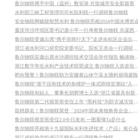
鲁尔物联携手中国（温州）数安港 共筑城市安全新篇章
水利部三峡工程管理司司长阮利民一行调研鲁尔物联
安全物联网赋能智慧水利 鲁尔物联亮相2024中国水博览
重庆市沙坪坝区委书记唐小平一行考察鲁尔物联 共谋西南安
鲁尔物联受邀出席“携手浙商行天下”走进余杭区企业出海产业对接活动 以硬核科技拥抱全球市场
浙江省水利河口研究院党委书记、院长王杏会一行调研鲁尔物联 共谋智慧水利新篇章
鲁尔物联应邀出席水沙调控技术交流会并作报告 畅谈物联网
浙江数字孪生水利产业技术联盟成立 鲁尔物联
靶向预警！鲁尔物联助力安徽黄山休宁县太塘村崩塌避险
鲁尔物联“基于压电技术的免维护一体式雨情监测站”入选《2024年度水利先进实用技术重点推广指导目录》
鲁尔物联创始人、董事长胡辉博士入选“浙
鲁尔物联第二代视觉形变仪上市 “黑科技”为防灾减灾提供
双榜题名！鲁尔物联荣登「2024中国未来独角兽企业」及「杭州市准独角兽企业」双榜单
鲁尔物联视觉形变仪2.0今日发布 一图看懂Ta是什么
鲁尔物联亮相第十九届国际水利先进技术（产品）推介会
浙江省科协党组书记吴晓东一行调研鲁尔物联