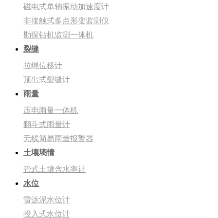
磁电式单轴振动加速度计
非接触式多点形变监测仪
勘探钻机监测一体机
裂缝
拉绳位移计
顶出式裂缝计
雨量
压电雨量一体机
翻斗式雨量计
无线简易雨量报警器
土壤墒情
管式土壤含水率计
水位
雷达泥水位计
投入式水位计