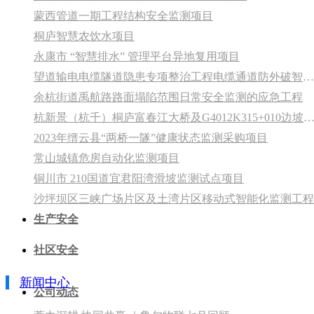
蒙西管道一期工程结构安全监测项目
桐庐智慧农饮水项目
永康市 “智慧排水” 管理平台异地复用项目
望道输电电缆隧道隐患专项整治工程电缆通道防外破智能感应预警装置等物资采购项目
余杭街道禹航路路面塌陷范围日常安全监测的应急工程
杭新景（杭千）桐庐富春江大桥及G4012K315+010边坡监测系
2023年缙云县“两桥一隧”健康状态监测采购项目
常山城镇危房自动化监测项目
铜川市 210国道宜君阳湾滑坡监测试点项目
沙坪坝区三峡广场片区及土湾片区移动式智能化监测工程
生产安全
社区安全
新闻中心
公司动态