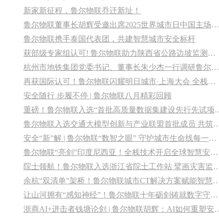
新家新征程，鲁尔物联乔迁新址！
鲁尔物联董事长胡辉受邀出席2025世界城市日中国主场活动，分享城市安全韧性建设技术路径
鲁尔物联携手泰国代表团，共建智慧城市安全标杆
获部级专家组认可! 鲁尔物联助力陕西省公路边坡监测部级试点工作
杭州市地铁集团党委书记、董事长朱少杰一行调研鲁尔物联 共促地铁安全监测智能化
再获国际认可！鲁尔物联闪耀明日城市·上海大会 全栈技术赋能全球智慧城市建设
安全随行 步履不停 | 鲁尔物联八月精彩回顾
重磅！鲁尔物联入选“首批高质量
鲁尔物联入选交通大模型创新与产业联盟首批成员 共筑“人
安全“新”解 | 鲁尔物联“数智之眼” 守护城市生命线每一寸脉动
鲁尔物联“亮剑”印度尼西亚！全栈技术开启全球智慧安全新范式
院士领航！鲁尔物联入选浙江省院士工作站 擘
余杭“双清单”架桥！鲁尔物联城市CT解决方案
让山河拥有“感知神经”！鲁尔物联十年砺剑铸就数字守护网
浙商AI+进击者钱塘论剑 | 鲁尔物联胡