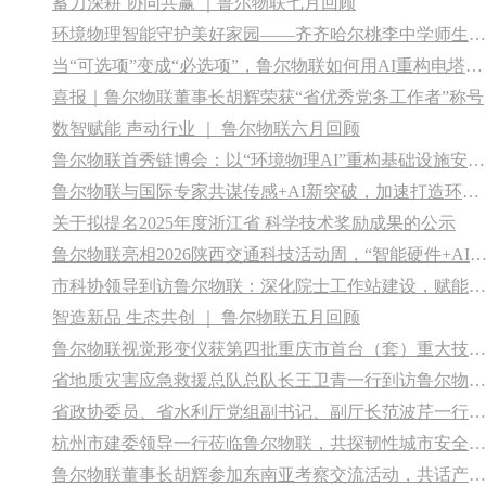
蓄力深耕 协同共赢 ｜鲁尔物联七月回顾
环境物理智能守护美好家园——齐齐哈尔桃李中学师生走进鲁尔物联
当“可选项”变成“必选项”，鲁尔物联如何用AI重构电塔安全防线
喜报｜鲁尔物联董事长胡辉荣获“省优秀党务工作者”称号
数智赋能 声动行业 ｜ 鲁尔物联六月回顾
鲁尔物联首秀链博会：以“环境物理AI”重构基础设施安全监测范式
鲁尔物联与国际专家共谋传感+AI新突破，加速打造环境物理智能
关于拟提名2025年度浙江省 科学技术奖励成果的公示
鲁尔物联亮相2026陕西交通科技活动周，“智能硬件+AI服务”赋能交通基础设施安
市科协领导到访鲁尔物联：深化院士工作站建设，赋能企业创新发展
智造新品 生态共创 ｜ 鲁尔物联五月回顾
鲁尔物联视觉形变仪获第四批重庆市首台（套）重大技术装备荣誉证书
省地质灾害应急救援总队总队长王卫青一行到访鲁尔物联，深化科技与地质灾害防治融合
省政协委员、省水利厅党组副书记、副厅长范波芹一行莅临杭州鲁尔物联，共商数据赋能水利行业新路径
杭州市建委领导一行莅临鲁尔物联，共探韧性城市安全发展新路径
鲁尔物联董事长胡辉参加东南亚考察交流活动，共话产业合作新机遇