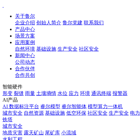
关于鲁尔
企业介绍
创始人简介
鲁尔党建
联系我们
产品中心
场景方案
应用案例
自然环境
基础设施
生产安全
社区安全
新闻中心
公司动态
合作伙伴
合作共创
智能硬件
形变
裂缝
雨量
土壤墒情
水位
应力
环境
通讯终端
报警器
AI产品
AI 数据标注平台
睿尔模型
睿尔智能体
模型算力一体机
城市安全
自然资源
基础设施
低空环保
社区安全
生产安全
电力
铁塔
城市安全
地质灾害
露天矿山
尾矿库
小流域
水利工程