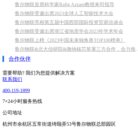
鲁尔物联首席科学家Rafig Azzam教授来司指导
鲁尔物联受邀出席2023全球人工智能技术大会
鲁尔物联亮相第五届中国西部国际投资贸易洽谈会
鲁尔物联受邀出席浙江省地质学会2023年学术年会
鲁尔物联上榜《2023中国未来独角兽TOP100榜单》
鲁尔物联&北大信研院&微纳核芯
合作伙伴
需要帮助? 我们为您提供解决方案
联系我们
400-119-1899
7×24小时服务热线
公司地址
杭州市余杭区五常街道绮颐弄53号鲁尔物联总部园区