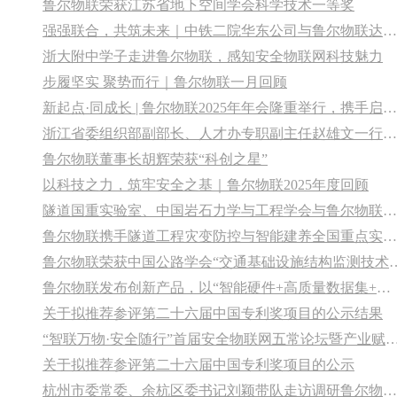
鲁尔物联荣获江苏省地下空间学会科学技术一等奖
强强联合，共筑未来｜中铁二院华东公司与鲁尔物联达成战略合作
浙大附中学子走进鲁尔物联，感知安全物联网科技魅力
步履坚实 聚势而行｜鲁尔物联一月回顾
新起点·同成长 | 鲁尔物联2025年年会隆重举行，携手启航2026！
浙江省委组织部副部长、人才办专职副主任赵雄文一行考察调研鲁尔物联
鲁尔物联董事长胡辉荣获“科创之星”
以科技之力，筑牢安全之基｜鲁尔物联2025年度回顾
隧道国重实验室、中国岩石力学与工程学会与鲁尔物联开展党建联建活动，共育新质生产力
鲁尔物联携手隧道工程灾变防控与智能建养全国重点实验室达成战略合作，共筑隧道工程安全新防线
鲁尔物联荣获中国公路学会“交通基础设
鲁尔物联发布创新产品，以“智能硬件+高质量数据集+智能体”赋能产业升级
关于拟推荐参评第二十六届中国专利奖项目的公示结果
“智联万物·安全随行”首届安全物联网五常论坛暨产业赋能与协同
关于拟推荐参评第二十六届中国专利奖项目的公示
杭州市委常委、余杭区委书记刘颖带队走访调研鲁尔物联总部园区