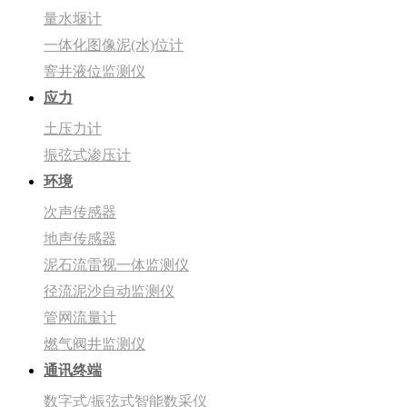
量水堰计
一体化图像泥(水)位计
窨井液位监测仪
应力
土压力计
振弦式渗压计
环境
次声传感器
地声传感器
泥石流雷视一体监测仪
径流泥沙自动监测仪
管网流量计
燃气阀井监测仪
通讯终端
数字式/振弦式智能数采仪