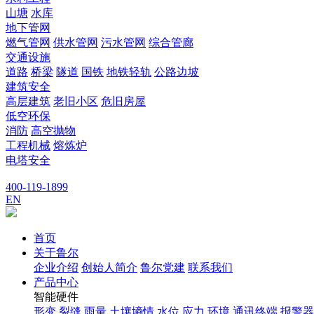
山塘
水库
地下管网
燃气管网
供水管网
污水管网
综合管廊
交通设施
道路
桥梁
隧道
国铁
地铁轻轨
公路边坡
建筑安全
高层建筑
老旧小区
危旧房屋
低空环保
消防
高空抛物
工程机械
熔炼炉
电塔安全
400-119-1899
EN
首页
关于鲁尔
企业介绍
创始人简介
鲁尔党建
联系我们
产品中心
智能硬件
形变
裂缝
雨量
土壤墒情
水位
应力
环境
通讯终端
报警器