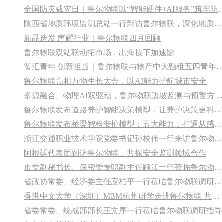
全国防灾减灾日｜鲁尔物联以“智能硬
陕西省地质环境监测总站一行到访鲁尔物联，深化地质灾害智能监测联合共创
新品迭发 声耀行业｜鲁尔物联四月回顾
鲁尔物联双站联动拓市场，出海按下加速键
智汇青年 创新担当｜鲁尔物联与物产中大融租五四青年主题
鲁尔物联亮相万物生长大会，以AI能力护航城市安全
多源融合、物理AI双驱动，鲁尔物联边坡监测与预警方案再获行业
鲁尔物联发布道路养护智能决策模型，让养护决策更科学、可追溯
鲁尔物联发布桥梁智检安护模型：五大能力，打通从感知到决策“最后一公里”
浙江交通职业技术学院党委书记孙校伟一行来访鲁尔物联，共商交通基础设施安全监测合作
阿根廷代表团到访鲁尔物联，共探安全监测领域合作
市委副秘书长、保密委专职副主任顾江一行莅临鲁尔物联调研指导
省政协常委、经济委主任应柏平一行莅临鲁尔物联调研指导
香港中文大学（深圳）MBM杭州研学走进鲁尔物联 共话安全物联网创新实践
省委常委、统战部部长王文序一行莅临鲁尔物联调研指导