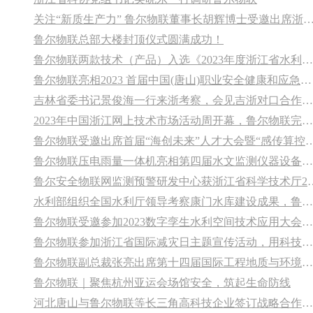
关注“新质生产力” 鲁尔物联董事长胡辉博士受邀出席浙江大学管理学院2024新年论坛
鲁尔物联总部大楼封顶仪式圆满成功！
鲁尔物联两款技术（产品）入选《2023年度浙江省水利先进适用技术推广指导目录》
鲁尔物联亮相2023 首届中国(唐山)职业安全健康和应急管理领域创新发展大会暨安全应急产业博览会
吉林省委书记景俊海一行来浙考察，会见吉浙对口合作高端智库专家组
2023年中国浙江网上技术市场活动周开幕，鲁尔物联完成科技创新合作项目签约
鲁尔物联受邀出席首届“海创未来”人才大会暨“
鲁尔物联压电雨量一体机亮相第四届水文监测仪器设备推介会
鲁尔安全物联网监测预警研发中心获浙江省
水利部组织全国水利厅领导考察康门水库建设成果，鲁尔物联助力水库数字化
鲁尔物联受邀参加2023数字孪生水利空间技术应用大会及装备展
鲁尔物联参加浙江省国际减灾日主题宣传活动，用科技助力防灾减灾
鲁尔物联副总裁张亮出席第十四届国际工程地质与环境大会并发表主题演讲
鲁尔物联｜聚焦杭州亚运会场馆安全，筑起生命防线
河北唐山与鲁尔物联等长三角高科技企业签订战略合作协议