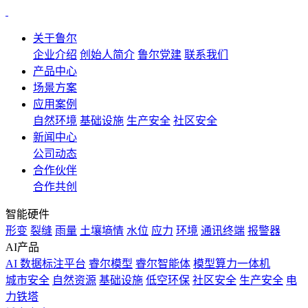
关于鲁尔
企业介绍
创始人简介
鲁尔党建
联系我们
产品中心
场景方案
应用案例
自然环境
基础设施
生产安全
社区安全
新闻中心
公司动态
合作伙伴
合作共创
智能硬件
形变
裂缝
雨量
土壤墒情
水位
应力
环境
通讯终端
报警器
AI产品
AI 数据标注平台
睿尔模型
睿尔智能体
模型算力一体机
城市安全
自然资源
基础设施
低空环保
社区安全
生产安全
电
力铁塔