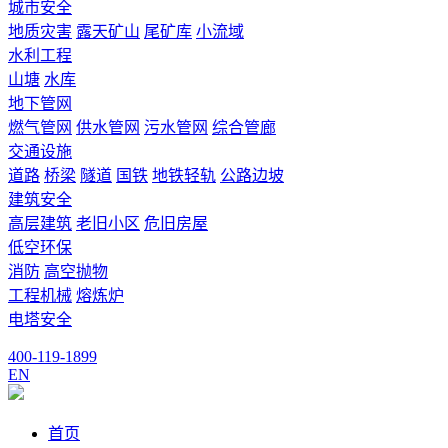
城市安全
地质灾害
露天矿山
尾矿库
小流域
水利工程
山塘
水库
地下管网
燃气管网
供水管网
污水管网
综合管廊
交通设施
道路
桥梁
隧道
国铁
地铁轻轨
公路边坡
建筑安全
高层建筑
老旧小区
危旧房屋
低空环保
消防
高空抛物
工程机械
熔炼炉
电塔安全
400-119-1899
EN
首页