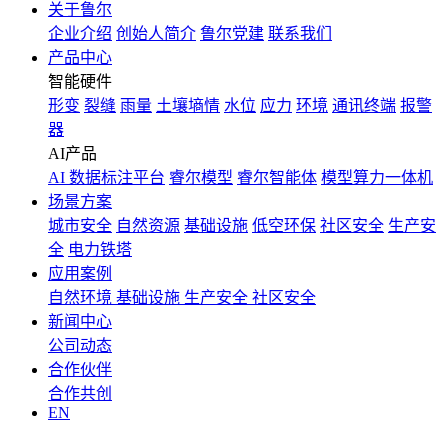
关于鲁尔
企业介绍
创始人简介
鲁尔党建
联系我们
产品中心
智能硬件
形变
裂缝
雨量
土壤墒情
水位
应力
环境
通讯终端
报警
器
AI产品
AI 数据标注平台
睿尔模型
睿尔智能体
模型算力一体机
场景方案
城市安全
自然资源
基础设施
低空环保
社区安全
生产安
全
电力铁塔
应用案例
自然环境
基础设施
生产安全
社区安全
新闻中心
公司动态
合作伙伴
合作共创
EN